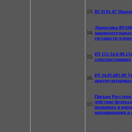
13.
ВСН 01-87
Проти
Директива 89/10
14.
законодательных
государств-члено
РД 153-34.0-09.15
15.
электростанциях
РД 34.05.605-89
Ук
16.
аккумуляторных
Письмо Росстроя 
действие федера
17.
правовых и норм
нормирования в 