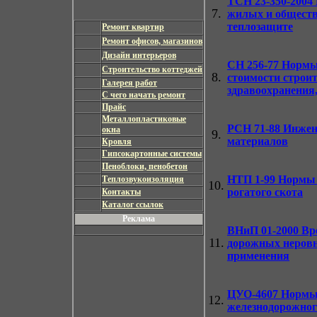
ТСН 23-350-2004
7.
жилых и обществ
теплозащите
Ремонт квартир
Ремонт офисов, магазинов
Дизайн интерьеров
СН 256-77
Нормы 
Строительство коттеджей
8.
стоимости строи
Галерея работ
здравоохранения
С чего начать ремонт
Прайс
Металлопластиковые
РСН 71-88
Инжене
окна
9.
материалов
Кровля
Гипсокартонные системы
Пеноблоки, пенобетон
НТП 1-99
Нормы т
Теплозвукоизоляция
10.
рогатого скота
Контакты
Каталог ссылок
Реклама
ВНиП 01-2000
Вре
11.
дорожных неровн
применения
ЦУО-4607
Нормы 
12.
железнодорожног