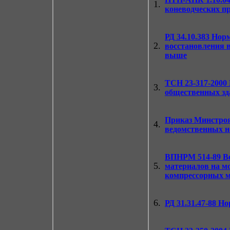
1.
коневодческих п
РД 34.10.383
Норм
2.
восстановления 
выше
ТСН 23-317-2000
3.
общественных зд
Приказ Минстроя 
4.
ведомственных 
ВПНРМ 514-89
Ве
5.
материалов на м
компрессорных м
6.
РД 31.31.47-88
Нор