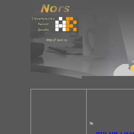
№
НТП-АПК 1.10.04